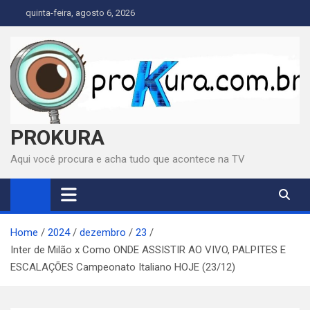
Skip
quinta-feira, agosto 6, 2026
to
content
PROKURA
Aqui você procura e acha tudo que acontece na TV
Home
2024
dezembro
23
Inter de Milão x Como ONDE ASSISTIR AO VIVO, PALPITES E
ESCALAÇÕES Campeonato Italiano HOJE (23/12)