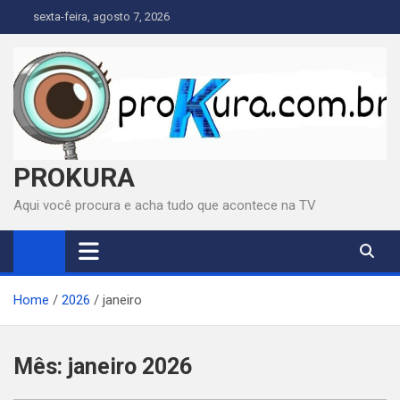
Skip
sexta-feira, agosto 7, 2026
to
content
PROKURA
Aqui você procura e acha tudo que acontece na TV
Home
2026
janeiro
Mês:
janeiro 2026