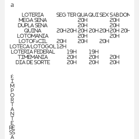
a
Loteria
SEG
TER
QUA
QUI
SEX
SÁB
DOM
Mega Sena
20h
20h
Dupla Sena
20h
20h
Quina
20h
20h
20h
20h
20h
20h
20h
Lotomania
20h
20h
Lotofácil
20h
20h
20h
Loteca/Lotogol
12h
Loteria Federal
19h
19h
Timemania
20h
20h
20h
Dia de Sorte
20h
20h
20h
É
i
m
p
o
r
t
a
n
t
e
re
ss
a