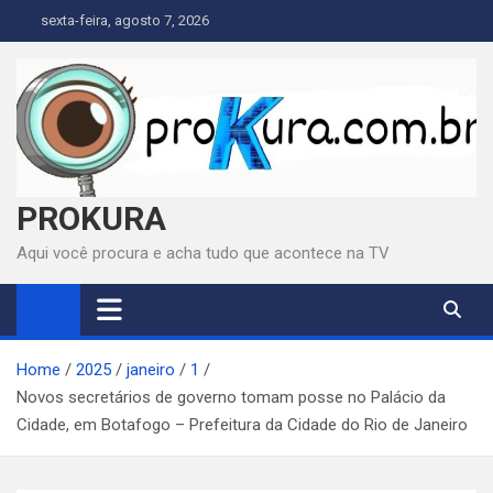
Skip
sexta-feira, agosto 7, 2026
to
content
PROKURA
Aqui você procura e acha tudo que acontece na TV
Home
2025
janeiro
1
Novos secretários de governo tomam posse no Palácio da
Cidade, em Botafogo – Prefeitura da Cidade do Rio de Janeiro