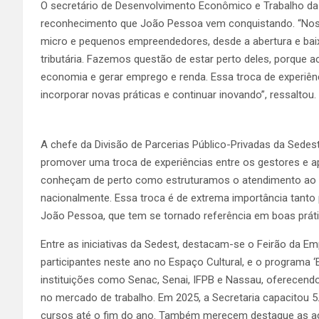
O secretário de Desenvolvimento Econômico e Trabalho da Ca
reconhecimento que João Pessoa vem conquistando. “Nosso
micro e pequenos empreendedores, desde a abertura e bai
tributária. Fazemos questão de estar perto deles, porque
economia e gerar emprego e renda. Essa troca de experi
incorporar novas práticas e continuar inovando”, ressaltou.
A chefe da Divisão de Parcerias Público-Privadas da Sedest,
promover uma troca de experiências entre os gestores e ap
conheçam de perto como estruturamos o atendimento ao
nacionalmente. Essa troca é de extrema importância tanto
João Pessoa, que tem se tornado referência em boas práti
Entre as iniciativas da Sedest, destacam-se o Feirão da E
participantes neste ano no Espaço Cultural, e o programa 
instituições como Senac, Senai, IFPB e Nassau, oferecend
no mercado de trabalho. Em 2025, a Secretaria capacito
cursos até o fim do ano. Também merecem destaque as açõe