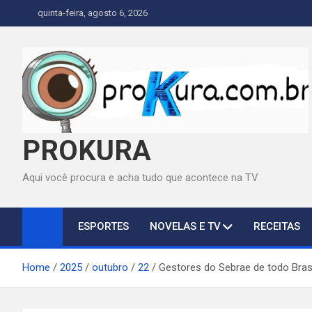
Skip
quinta-feira, agosto 6, 2026
to
content
PROKURA
Aqui você procura e acha tudo que acontece na TV
ESPORTES
NOVELAS E TV
RECEITAS
Home
2025
outubro
22
Gestores do Sebrae de todo Bra