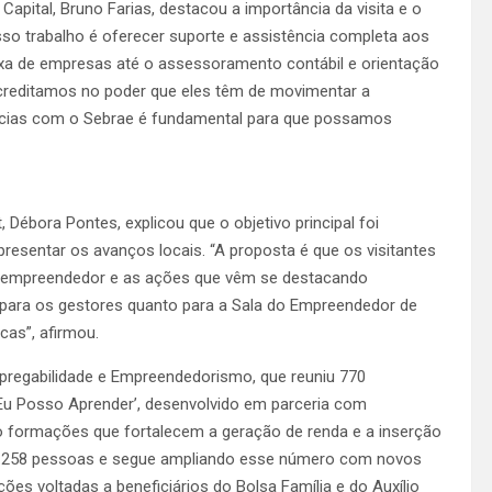
pital, Bruno Farias, destacou a importância da visita e o
 trabalho é oferecer suporte e assistência completa aos
xa de empresas até o assessoramento contábil e orientação
 acreditamos no poder que eles têm de movimentar a
ências com o Sebrae é fundamental para que possamos
 Débora Pontes, explicou que o objetivo principal foi
resentar os avanços locais. “A proposta é que os visitantes
 empreendedor e as ações que vêm se destacando
 para os gestores quanto para a Sala do Empreendedor de
cas”, afirmou.
mpregabilidade e Empreendedorismo, que reuniu 770
‘Eu Posso Aprender’, desenvolvido em parceria com
o formações que fortalecem a geração de renda e a inserção
u 5.258 pessoas e segue ampliando esse número com novos
s voltadas a beneficiários do Bolsa Família e do Auxílio