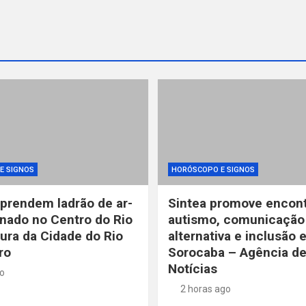
E SIGNOS
HORÓSCOPO E SIGNOS
prendem ladrão de ar-
Sintea promove encont
nado no Centro do Rio
autismo, comunicação
tura da Cidade do Rio
alternativa e inclusão
ro
Sorocaba – Agência d
Notícias
go
2 horas ago