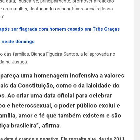
ssa data, “busca-se, principalmente, promover a reflexão
e uma mulher, destacando os benefícios sociais dessa
o”.
 após ser flagrada com homem casado em Três Graças
is neste domingo
 das famílias, Bianca Figueira Santos, a lei aprovada no
da na Justiça.
a pareça uma homenagem inofensiva a valores
tais da Constituição, como o da laicidade do
s. Ao criar uma data oficial para celebrar
 e heterossexual, o poder público exclui e
família, amor e fé que também existem e são
ça brasileira”, afirma.
 data é grande e negativo. Ela ressalta que, desde 2011,