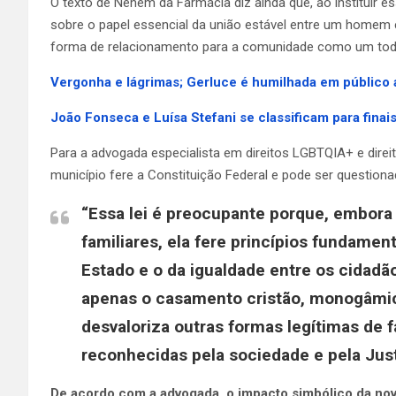
O texto de Neném da Farmácia diz ainda que, ao instituir e
sobre o papel essencial da união estável entre um homem 
forma de relacionamento para a comunidade como um tod
Vergonha e lágrimas; Gerluce é humilhada em público
João Fonseca e Luísa Stefani se classificam para fina
Para a advogada especialista em direitos LGBTQIA+ e direito
município fere a Constituição Federal e pode ser questiona
“Essa lei é preocupante porque, embor
familiares, ela fere princípios fundamen
Estado e o da igualdade entre os cidadão
apenas o casamento cristão, monogâmico
desvaloriza outras formas legítimas de 
reconhecidas pela sociedade e pela Justi
De acordo com a advogada, o impacto simbólico da nova