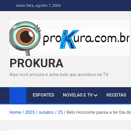
Skip
sexta-feira, agosto 7, 2026
to
content
PROKURA
Aqui você procura e acha tudo que acontece na TV
ESPORTES
NOVELAS E TV
RECEITAS
Home
2025
outubro
25
Belo Horizonte passa a ter Dia