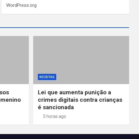
WordPress.org
RECEITAS
esos
Lei que aumenta punição a
 menino
crimes digitais contra crianças
é sancionada
5 horas ago