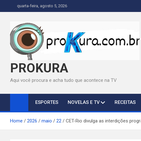
Skip
quarta-feira, agosto 5, 2026
to
content
PROKURA
Aqui você procura e acha tudo que acontece na TV
ESPORTES
NOVELAS E TV
RECEITAS
Home
2026
maio
22
CET-Rio divulga as interdições prog