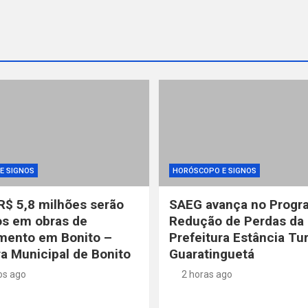
E SIGNOS
HORÓSCOPO E SIGNOS
R$ 5,8 milhões serão
SAEG avança no Progr
os em obras de
Redução de Perdas da 
mento em Bonito –
Prefeitura Estância Tur
ra Municipal de Bonito
Guaratinguetá
os ago
2 horas ago