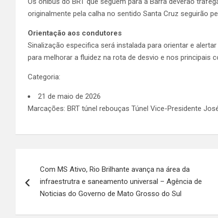
Os ônibus do BRT que seguem para a Barra deverão trafegar
originalmente pela calha no sentido Santa Cruz seguirão p
Orientação aos condutores
Sinalização especifica será instalada para orientar e aler
para melhorar a fluidez na rota de desvio e nos principais 
Categoria:
21 de maio de 2026
Marcações: BRT túnel rebouças Túnel Vice-Presidente Jos
Navegação
Com MS Ativo, Rio Brilhante avança na área da
de
infraestrutra e saneamento universal – Agência de
Post
Noticias do Governo de Mato Grosso do Sul