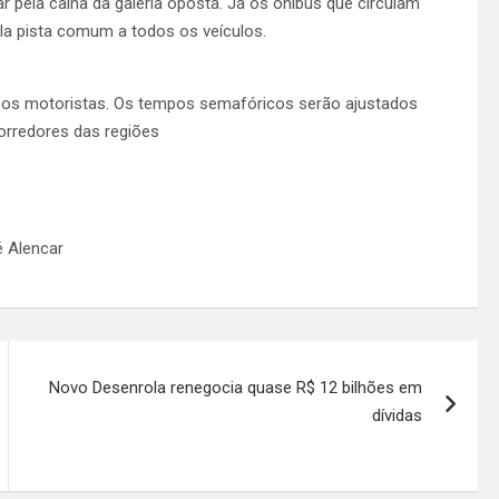
 pela calha da galeria oposta. Já os ônibus que circulam
ela pista comum a todos os veículos.
tar os motoristas. Os tempos semafóricos serão ajustados
corredores das regiões
é Alencar
Novo Desenrola renegocia quase R$ 12 bilhões em
dívidas