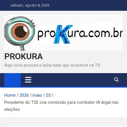
Skip
sábado, agosto 8, 2026
to
content
PROKURA
Aqui você procura e acha tudo que acontece na TV
Home
2026
maio
25
Presidente do TSE cria comissão para combater IA ilegal nas
eleições